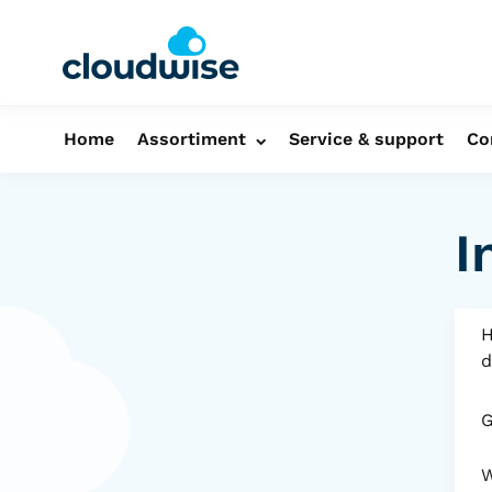
Home
Assortiment
Service & support
Co
I
H
d
G