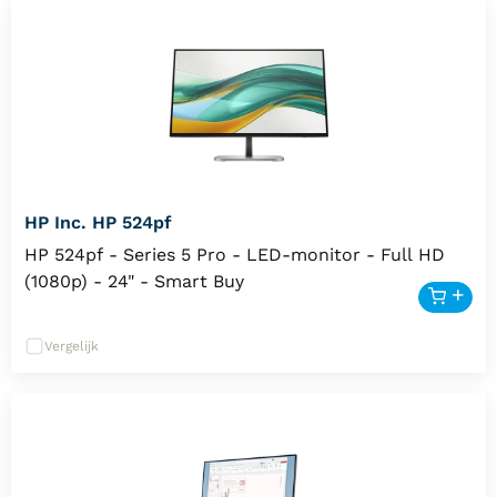
Geïntegreerde USB-hub en mogelijkheid tot
koppeling van meerdere beeldschermen
Software-oplossing met LDFM en Lenovo
ThinkColour
Ergonomische standaard met LTPS
(mogelijkheden om te liften, kantelen, draaien
en zwenken)
HP Inc. HP 524pf
HP 524pf - Series 5 Pro - LED-monitor - Full HD
(1080p) - 24" - Smart Buy
Vergelijk