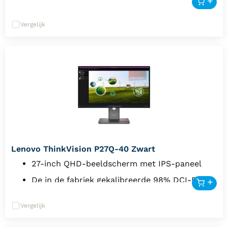
Vergelijk
Lenovo ThinkVision P27Q-40 Zwart
27-inch QHD-beeldscherm met IPS-paneel
De in de fabriek gekalibreerde 98% DCI-P3-
dekking van de kleurruimte
Vergelijk
Variabele vernieuwingsfrequentie van 24-120
Hz