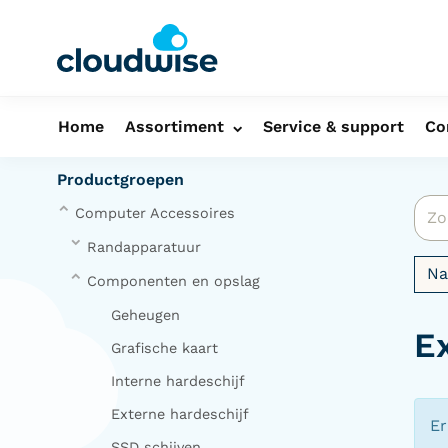
Home
Assortiment
Service & support
Co
Productgroepen
Computer Accessoires
Randapparatuur
N
Componenten en opslag
Geheugen
E
Grafische kaart
Interne hardeschijf
Externe hardeschijf
Er
SSD schijven