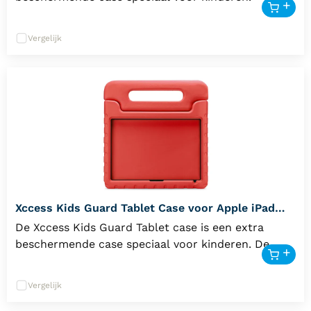
Vergelijk
Xccess Kids Guard Tablet Case voor Apple iPad
10.9 & 11 inch - rood
De Xccess Kids Guard Tablet case is een extra
beschermende case speciaal voor kinderen. De
case is gemaakt van een zacht E.V.A. materiaal,
waardoor deze goed bescherm tegen stoten en
Specificaties:
Vergelijk
vallen. Het is een slijtvast materiaal wat goed om
de tablet heen sluit. Doordat de tablet diep in de