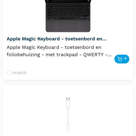
Apple Magic Keyboard - toetsenbord en
foliobehuizing - met trackpad - QWERTY -
Apple Magic Keyboard - toetsenbord en
Nederlands - zwart Input Device
foliobehuizing - met trackpad - QWERTY -
Nederlands - zwart Input Device
Vergelijk