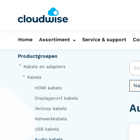
Home
Assortiment
Service & support
Co
Productgroepen
Kabels en adapters
Kabels
N
HDMI kabels
Displaypoort kabels
A
Verloop kabels
Netwerkkabels
USB kabels
Audio kabels