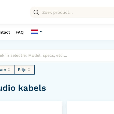
ntact
FAQ
aam
Prijs
udio kabels