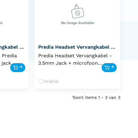
ngkabel -
Predia Headset Vervangkabel -
3.5mm Jack + mic.
 Predia
Predia Headset Vervangkabel -
 jack
3.5mm Jack + microfoon
r van uw
Verleng de levensduur van uw
nes met
Predia Kids Headphones met
Vergelijk
kabel. In
deze officiële vervangkabel. In
geving kan
een drukke schoolomgeving kan
Toont items
1 - 3
van
3
jten of
een kabel wel eens slijten of
t deze
beschadigd raken; met deze
et direct
losse kabel hoeft u niet direct
rvangen.
de hele headset te vervangen.