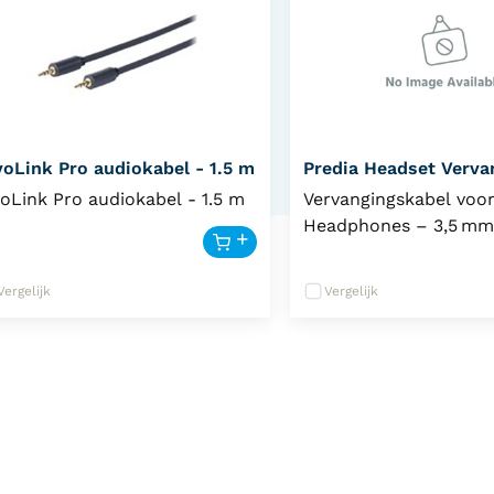
voLink Pro audiokabel - 1.5 m
Predia Headset Verva
3.5mm Jack
voLink Pro audiokabel - 1.5 m
Vervangingskabel voor
Headphones – 3,5 mm
Verleng de levensduu
Predia Kids Headpho
Vergelijk
Vergelijk
deze officiële vervang
een drukke schoolom
een kabel wel eens sli
beschadigd raken; me
losse kabel hoeft u ni
de hele headset te ve