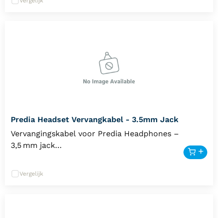
Vergelijk
Predia Headset Vervangkabel - 3.5mm Jack
Vervangingskabel voor Predia Headphones –
3,5 mm jack
Verleng de levensduur van uw Predia Kids
Headphones met deze officiële vervangkabel. In
Vergelijk
een drukke schoolomgeving kan een kabel wel eens
slijten of beschadigd raken; met deze losse kabel
hoeft u niet direct de hele headset te vervangen.