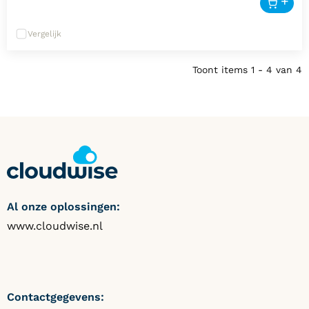
Door de intelligente stroomverzorging staan de
devices de volgende dag klaar met een volle accu
Vergelijk
zodat de leerlingen direct aan de slag kunnen.
Toont items
1 - 4
van
4
Deze kar wordt stekkerklaar opgeleverd met USB
Type C laadkabels. (65W per device)
Al onze oplossingen:
www.cloudwise.nl
Contactgegevens: